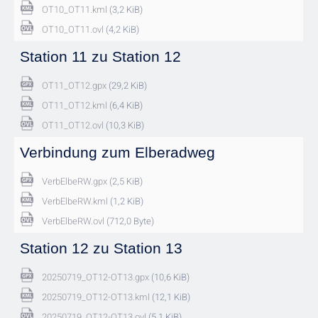
OT10_OT11.kml
(3,2 KiB)
OT10_OT11.ovl
(4,2 KiB)
Station 11 zu Station 12
OT11_OT12.gpx
(29,2 KiB)
OT11_OT12.kml
(6,4 KiB)
OT11_OT12.ovl
(10,3 KiB)
Verbindung zum Elberadweg
VerbElbeRW.gpx
(2,5 KiB)
VerbElbeRW.kml
(1,2 KiB)
VerbElbeRW.ovl
(712,0 Byte)
Station 12 zu Station 13
20250719_OT12-OT13.gpx
(10,6 KiB)
20250719_OT12-OT13.kml
(12,1 KiB)
20250719_OT12-OT13.ovl
(5,1 KiB)