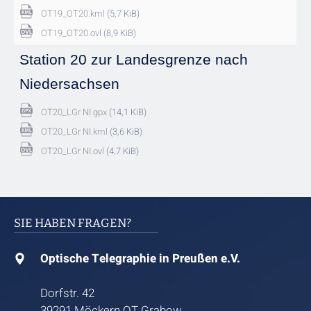
OT19_OT20.kml
(5,7 KiB)
OT19_OT20.ovl
(8,9 KiB)
Station 20 zur Landesgrenze nach
Niedersachsen
OT20_LGr NI.gpx
(14,1 KiB)
OT20_LGr NI.kml
(3,6 KiB)
OT20_LGr NI.ovl
(4,7 KiB)
SIE HABEN FRAGEN?
Optische Telegraphie in Preußen e.V.
Dorfstr. 42
39291 Möckern OT Grabow