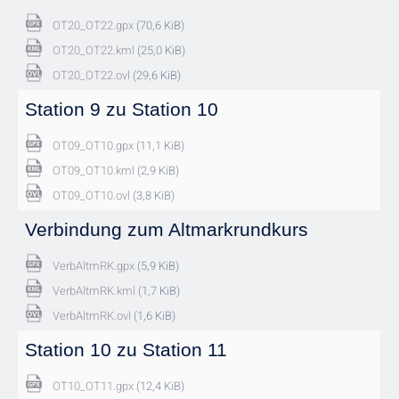
OT20_OT22.gpx
(70,6 KiB)
OT20_OT22.kml
(25,0 KiB)
OT20_OT22.ovl
(29,6 KiB)
Station 9 zu Station 10
OT09_OT10.gpx
(11,1 KiB)
OT09_OT10.kml
(2,9 KiB)
OT09_OT10.ovl
(3,8 KiB)
Verbindung zum Altmarkrundkurs
VerbAltmRK.gpx
(5,9 KiB)
VerbAltmRK.kml
(1,7 KiB)
VerbAltmRK.ovl
(1,6 KiB)
Station 10 zu Station 11
OT10_OT11.gpx
(12,4 KiB)